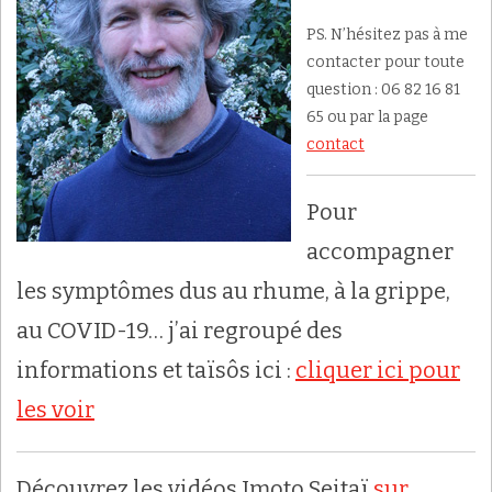
PS. N’hésitez pas à me
contacter pour toute
question : 06 82 16 81
65 ou par la page
contact
Pour
accompagner
les symptômes dus au rhume, à la grippe,
au COVID-19… j’ai regroupé des
informations et taïsôs ici :
cliquer ici pour
les voir
Découvrez les vidéos Imoto Seitaï
sur